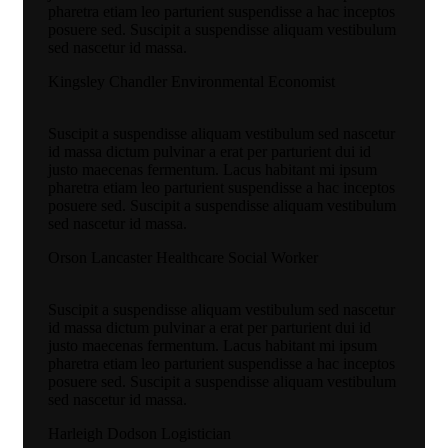
pharetra etiam leo parturient suspendisse a hac inceptos
posuere sed. Suscipit a suspendisse aliquam vestibulum
sed nascetur id massa.
Kingsley Chandler
Environmental Economist
Suscipit a suspendisse aliquam vestibulum sed nascetur
id massa dictum pulvinar a erat per parturient dui id
justo maecenas fermentum. Lacus habitant mi ipsum
pharetra etiam leo parturient suspendisse a hac inceptos
posuere sed. Suscipit a suspendisse aliquam vestibulum
sed nascetur id massa.
Orson Lancaster
Healthcare Social Worker
Suscipit a suspendisse aliquam vestibulum sed nascetur
id massa dictum pulvinar a erat per parturient dui id
justo maecenas fermentum. Lacus habitant mi ipsum
pharetra etiam leo parturient suspendisse a hac inceptos
posuere sed. Suscipit a suspendisse aliquam vestibulum
sed nascetur id massa.
Harleigh Dodson
Logistician