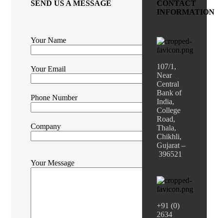
SEND US A MESSAGE
CONTACT
INFORMATION
Your Name
107/1,
Your Email
Near
Central
Bank of
Phone Number
India,
College
Road,
Company
Thala,
Chikhli,
Gujarat –
396521
Your Message
+91 (0)
2634