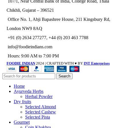
107/1, Near Central Bank of India, College Road, Thala
Chikhli, Gujarat – 396521
Office No. 1, Abji Bapashree House, 211 Kingsbury Rd,
London NW9 8AQ
+91 (0) 2634 277277, +44 (0) 203 463 7788
info@foodieindians.com
Hours: 9:00 AM to 7:00 PM
FOODIE INDIAN
2024 | CRAFTED WITH ♥ BY
INT Enterprises
Search
Home
Ayurveda Herbs
Herbal Powder
Dry fruits
Selected Almond
Selected Cashew
Selected Pista
Gourmet
Coin Khakhra