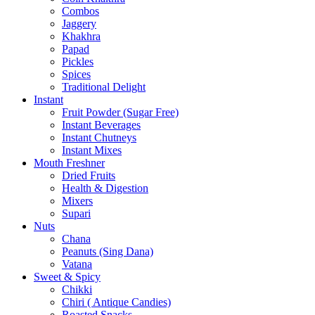
Combos
Jaggery
Khakhra
Papad
Pickles
Spices
Traditional Delight
Instant
Fruit Powder (Sugar Free)
Instant Beverages
Instant Chutneys
Instant Mixes
Mouth Freshner
Dried Fruits
Health & Digestion
Mixers
Supari
Nuts
Chana
Peanuts (Sing Dana)
Vatana
Sweet & Spicy
Chikki
Chiri ( Antique Candies)
Roasted Snacks