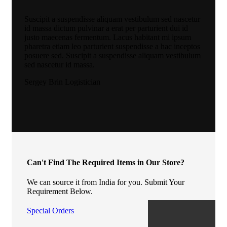
Suscipit a suspendisse aliquam vestibulum sed nascetur
id massa dictum pulvinar a erat per parturient dui id
justo maecenas fermentum. Lacus habitant mi ipsum
pharetra etiam leo parturient suspendisse a hac inceptos
posuere sed. Suscipit a suspendisse aliquam vestibulum
sed nascetur id massa.
Sergey Brin
Logistician
Can't Find The Required Items in Our Store?
We can source it from India for you. Submit Your
Requirement Below.
Special Orders