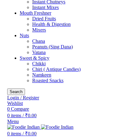
Instant Chutneys
Instant Mixes
Mouth Freshner
Dried Fruits
Health & Digestion
Mixers
Nuts
Chana
Peanuts (Sing Dana)
Vatana
Sweet & Spicy
Chikki
Chiri ( Antique Candies)
Namkeen
Roasted Snacks
Search
Login / Register
Wishlist
0
Compare
0
items
/
₹
0.00
Menu
0
items
/
₹
0.00