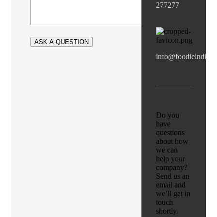
277277
info@foodieindian
Do you
have
questions
about how
we can
help your
company?
Send us an
email and
we’ll get in
touch
shortly.