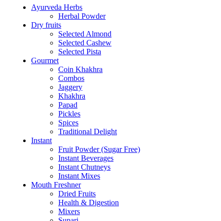
Ayurveda Herbs
Herbal Powder
Dry fruits
Selected Almond
Selected Cashew
Selected Pista
Gourmet
Coin Khakhra
Combos
Jaggery
Khakhra
Papad
Pickles
Spices
Traditional Delight
Instant
Fruit Powder (Sugar Free)
Instant Beverages
Instant Chutneys
Instant Mixes
Mouth Freshner
Dried Fruits
Health & Digestion
Mixers
Supari