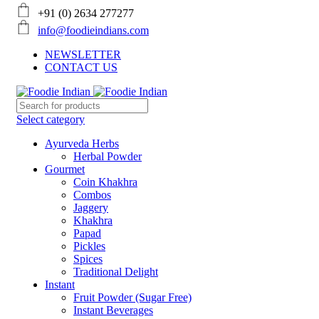
+91 (0) 2634 277277
info@foodieindians.com
NEWSLETTER
CONTACT US
Select category
Ayurveda Herbs
Herbal Powder
Gourmet
Coin Khakhra
Combos
Jaggery
Khakhra
Papad
Pickles
Spices
Traditional Delight
Instant
Fruit Powder (Sugar Free)
Instant Beverages